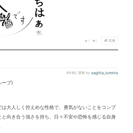
共有
1
1
sagitta_luminis
8年前
に更新 by
ープ)
では大人しく控えめな性格で、勇気がないことをコンプ
とと向き合う強さを持ち、日々不安や恐怖を感じる自身
.