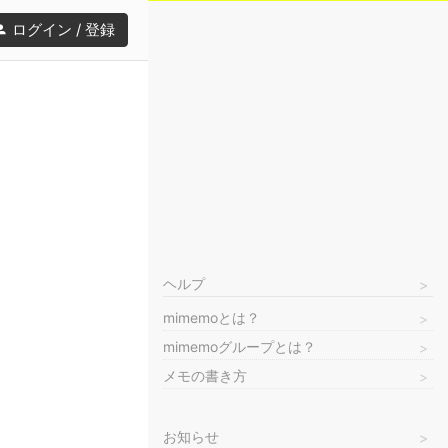
ログイン / 登録
ヘルプ
mimemoとは？
mimemoグループとは？
メモの書き方
お知らせ