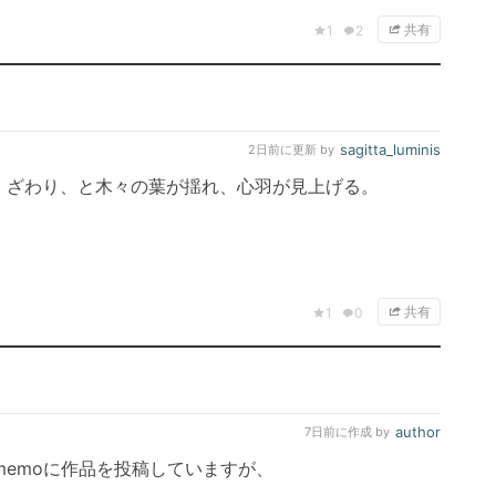
共有
1
2
sagitta_luminis
2日前
に更新 by
。ざわり、と木々の葉が揺れ、心羽が見上げる。
共有
1
0
author
7日前
に作成 by
memoに作品を投稿していますが、