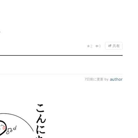
.
共有
2
0
author
7日前
に更新 by