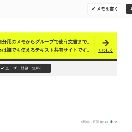
メモを書く
自分用のメモからグループで使う文書まで。
は誰でも使える
テキスト共有サイトです。
くわしく
ユーザー登録（無料）
author
4日前
に更新 by