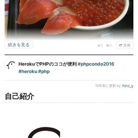
続きを見る
共有
0
0
PHPカンファレンス北海道2016の翌日。遅めに起きて、札幌から
HerokuでPHPのココが便利
#phpcondo2016
小樽に出て買い物してお昼を食べて。そこからが長い移動の始ま
#heroku
#php
りだった。
hiro_y
10年前
に更新 by
小樽から新千歳空港まで直通で1時間10分くらい。新千歳空港から
自己紹介
羽田空港まで、気流の乱れとか強風とか空港混雑のため2...