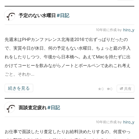
予定のない水曜日
#日記
hiro_y
10年前
に作成 by
先週末はPHPカンファレンス北海道2016で出ずっぱりだったの
で、実質今日が休日、何の予定もない水曜日。ちょっと庭の手入
れをしたりしつつ、午後から日本橋へ。あえてMacを持たずに出
かけてコーヒーを飲みながらノートとボールペンであれこれ考え
ごと。それか...
続きを見る
共有
0
0
面談査定疲れ
#日記
hiro_y
10年前
に作成 by
お仕事で面談したり査定したりお給料決めたりするの、何度やっ