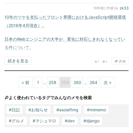
zk33
10年前
に作成 by
10年のツケを支払ったフロント界隈におけるJavaScript開発環境
（2016年4月現在）。
日本のWebエンジニアの大半が、変化に対応しきれなくなってい
る件について。
続きを見る
共有
1
4
< 前
1
258
259
260
264
次 >
よく使われているタグでみんなのメモを検索
#日記
#お知らせ
#asoiaftmg
#mimemo
#グルメ
#マシュマロ
#dev
#django