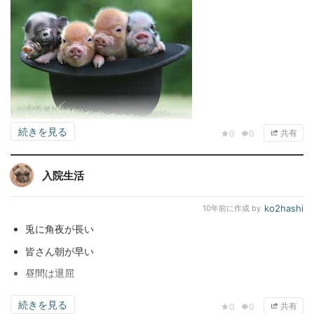
続きを見る
共有
0
0
入院生活
ko2hashi
10年前
に作成 by
兎に角夜が長い
皆さん朝が早い
昼間は退屈
続きを見る
共有
0
0