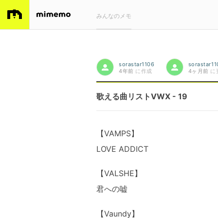
みんなのメモ
sorastar1106
sorastar11
4年前
に作成
4ヶ月前
に
歌える曲リストVWX - 19
【VAMPS】
LOVE ADDICT
【VALSHE】
君への嘘
【Vaundy】