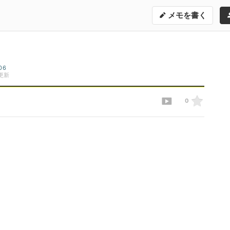
メモを書く
06
更新
0