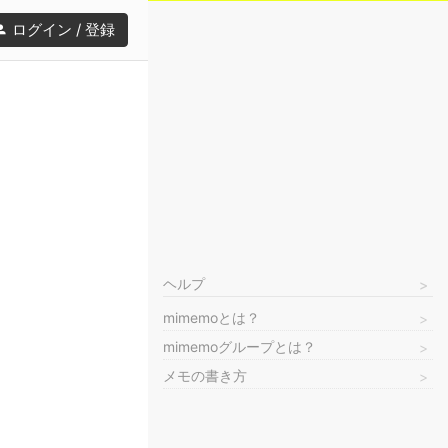
ログイン / 登録
ヘルプ
mimemoとは？
mimemoグループとは？
メモの書き方