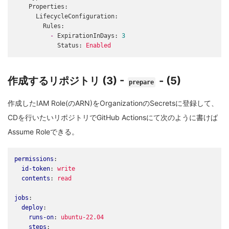
Properties:
LifecycleConfiguration:
Rules:
-
ExpirationInDays:
3
Status:
Enabled
作成するリポジトリ (3) -
- (5)
prepare
作成したIAM Role(のARN)をOrganizationのSecretsに登録して、
CDを行いたいリポジトリでGitHub Actionsにて次のように書けば
Assume Roleできる。
permissions
:
id-token
:
write
contents
:
read
jobs
:
deploy
:
runs-on
:
ubuntu-22.04
steps
: