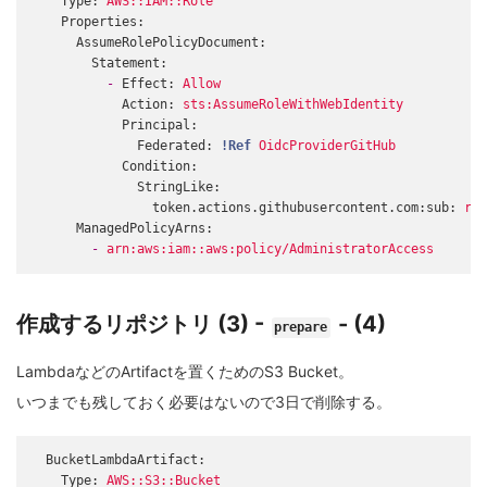
Type:
AWS::IAM::Role
Properties:
AssumeRolePolicyDocument:
Statement:
-
Effect:
Allow
Action:
sts:AssumeRoleWithWebIdentity
Principal:
Federated:
!Ref
OidcProviderGitHub
Condition:
StringLike:
token.actions.githubusercontent.com:sub:
rep
ManagedPolicyArns:
-
arn:aws:iam::aws:policy/AdministratorAccess
作成するリポジトリ (3) -
- (4)
prepare
LambdaなどのArtifactを置くためのS3 Bucket。
いつまでも残しておく必要はないので3日で削除する。
BucketLambdaArtifact:
Type:
AWS::S3::Bucket