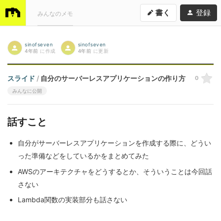
書く
登録
みんなのメモ
sinofseven
sinofseven
4年前
に作成
4年前
に更新
スライド
/
自分のサーバーレスアプリケーションの作り方
0
みんなに公開
話すこと
自分がサーバーレスアプリケーションを作成する際に、どうい
った準備などをしているかをまとめてみた
AWSのアーキテクチャをどうするとか、そういうことは今回話
さない
Lambda関数の実装部分も話さない