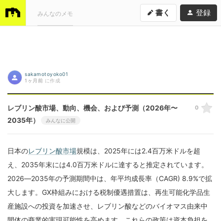
書く
登録
みんなのメモ
sakamotoyoko01
1ヶ月前
に作成
レブリン酸市場、動向、機会、および予測（2026年〜
0
2035年）
みんなに公開
日本の
レブリン酸市場
規模は、2025年には2.4百万米ドルを超
え、2035年末には4.0百万米ドルに達すると推定されています。
2026―2035年の予測期間中は、年平均成長率（CAGR) 8.9%で拡
大します。GX枠組みにおける税制優遇措置は、再生可能化学品生
産施設への投資を加速させ、レブリン酸などのバイオマス由来中
間体の商業的実現可能性を高めます。これらの政策は資本負担を