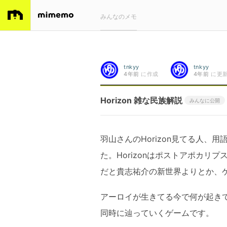
みんなのメモ
tnkyy
tnkyy
4年前
に作成
4年前
に更
Horizon 雑な民族解説
みんなに公開
羽山さんのHorizon見てる人、
た。Horizonはポストアポカ
だと貴志祐介の新世界よりとか、
アーロイが生きてる今で何が起き
同時に辿っていくゲームです。