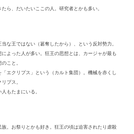
きたら、だいたいここの人。研究者とかも多い。
正当な王ではない（簒奪したから）、という反対勢力。
想によった人が多い。狂王の思想とは、カージャが最も
想のこと。
を「エクリプス」という（カルト集団）。機械を赤くし
クリプス。
い人もたまにいる。
民族。お祭りとかも好き。狂王の頃は迫害されたり虐殺