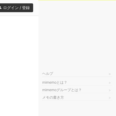
ログイン / 登録
ヘルプ
mimemoとは？
mimemoグループとは？
メモの書き方