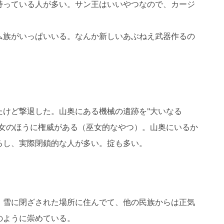
持っている人が多い。サン王はいいやつなので、カージ
ム族がいっぱいいる。なんか新しいあぶねえ武器作るの
たけど撃退した。山奥にある機械の遺跡を"大いなる
め女のほうに権威がある（巫女的なやつ）。山奥にいるか
るし、実際閉鎖的な人が多い。掟も多い。
。雪に閉ざされた場所に住んでて、他の民族からは正気
のように崇めている。