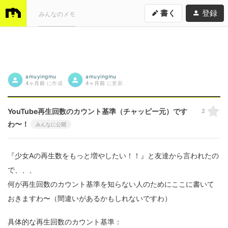
書く
登録
みんなのメモ
amuyingmu
amuyingmu
4ヶ月前
に作成
4ヶ月前
に更新
YouTube再生回数のカウント基準（チャッピー元）です
2
わ〜！
みんなに公開
『少女Aの再生数をもっと増やしたい！！』と友達から言われたの
で、、、
何が再生回数のカウント基準を知らない人のためにここに書いて
おきますわ〜（間違いがあるかもしれないですわ）
具体的な再生回数のカウント基準：