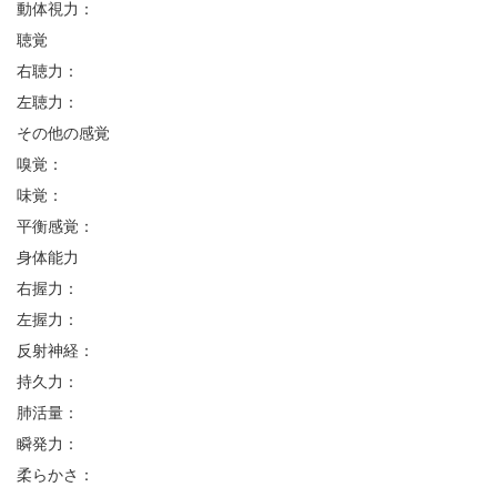
動体視力：
聴覚
右聴力：
左聴力：
その他の感覚
嗅覚：
味覚：
平衡感覚：
身体能力
右握力：
左握力：
反射神経：
持久力：
肺活量：
瞬発力：
柔らかさ：