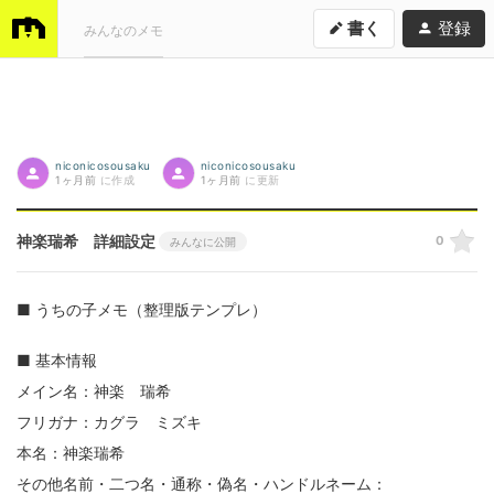
書く
登録
みんなのメモ
niconicosousaku
niconicosousaku
1ヶ月前
に作成
1ヶ月前
に更新
神楽瑞希 詳細設定
0
みんなに公開
■ うちの子メモ（整理版テンプレ）
■ 基本情報
メイン名：神楽 瑞希
フリガナ：カグラ ミズキ
本名：神楽瑞希
その他名前・二つ名・通称・偽名・ハンドルネーム：