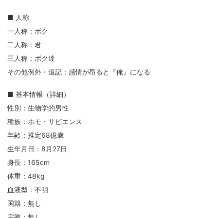
■ 人称
一人称：ボク
二人称：君
三人称：ボク達
その他例外・追記：感情が昂ると『俺』になる
■ 基本情報（詳細）
性別：生物学的男性
種族：ホモ・サピエンス
年齢：推定68億歳
生年月日：8月27日
身長：165cm
体重：48kg
血液型：不明
国籍：無し
宗教：無し