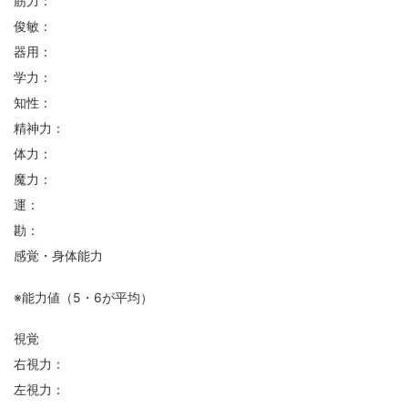
筋力：
俊敏：
器用：
学力：
知性：
精神力：
体力：
魔力：
運：
勘：
感覚・身体能力
※能力値（5・6が平均）
視覚
右視力：
左視力：