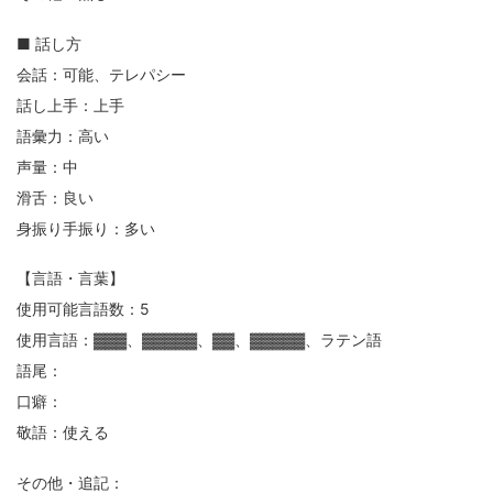
■ 話し方
会話：可能、テレパシー
話し上手：上手
語彙力：高い
声量：中
滑舌：良い
身振り手振り：多い
【言語・言葉】
使用可能言語数：5
使用言語：▓▓▓、▓▓▓▓▓、▓▓、▓▓▓▓▓、ラテン語
語尾：
口癖：
敬語：使える
その他・追記：