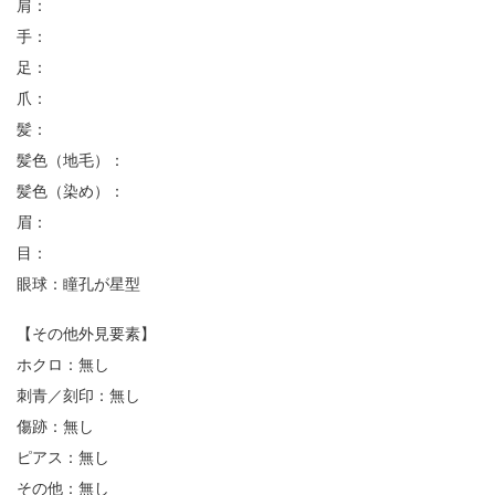
肩：
手：
足：
爪：
髪：
髪色（地毛）：
髪色（染め）：
眉：
目：
眼球：瞳孔が星型
【その他外見要素】
ホクロ：無し
刺青／刻印：無し
傷跡：無し
ピアス：無し
その他：無し