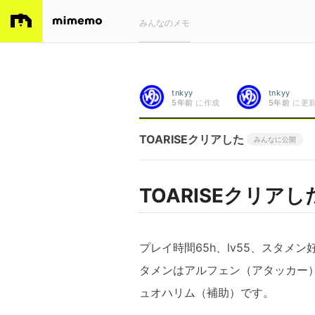
みんなのメモ
tnkyy
tnkyy
5年前
に作成
5年前
に更
TOARISEクリアした
みんなに公開
TOARISEクリアし
プレイ時間65h、lv55、スタメ
タメンはアルフェン（アタッカー
ュオハリム（補助）です。