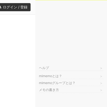
ログイン / 登録
ヘルプ
mimemoとは？
mimemoグループとは？
メモの書き方