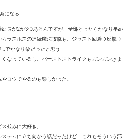
楽になる
避延長が2か3つあるんですが、全部とったらかなり早め
からラスボスの連続魔法攻撃も、ジャスト回避→反撃→
避…でかなり楽だったと思う。
すくなっているし、バーストストライクもガンガンきま
ムやロウでやるのも楽しかった。
ビス並みに大好き。
システムに立ち向かう話だったけど、これもそういう部