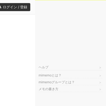
ログイン / 登録
ヘルプ
mimemoとは？
mimemoグループとは？
メモの書き方