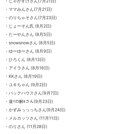
・じゃがすけさん(7月21日)
・ママみんさん(7月21日)
・のりちゃそさん(7月23日)
・じょーそん氏 (8月2日)
・たーやんさん (8月5日)
・snowsnowさん (8月5日)
・ゆーゆーさん (8月9日)
・ひろくん (8月13日)
・アイラさん (8月16日)
・KKさん (8月19日)
・ユキちゃん (9月2日)
・バックハウスさん(9月7日)
・違ｲの解ﾙさん(9月23日)
・かずみっっっちさん(9月24日)
・メルカッツさん (11月11日)
・のりさん (11月28日)