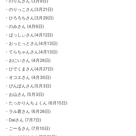
・のりんさん (3月9日)
・のりっこさん(3月21日)
・ひろろちさん(3月29日)
・のみさん (4月6日)
・ばっしぃさん(4月12日)
・おっとっとさん(4月13日)
・てらちゃんさん(4月13日)
・おにいさん (4月26日)
・ひでくまさん(4月27日)
・オコエさん (4月30日)
・ぴんぽんさん(5月3日)
・お山さん (5月3日)
・たっかりんちょくん (6月15日)
・ラル君さん (6月26日)
・Daiさん (7月7日)
・ごーるさん (7月10日)