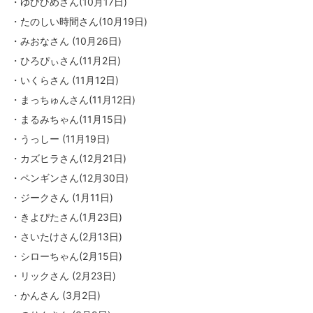
・ゆびひめさん(10月17日)
・たのしい時間さん(10月19日)
・みおなさん (10月26日)
・ひろぴぃさん(11月2日)
・いくらさん (11月12日)
・まっちゅんさん(11月12日)
・まるみちゃん(11月15日)
・うっしー (11月19日)
・カズヒラさん(12月21日)
・ペンギンさん(12月30日)
・ジークさん (1月11日)
・きよぴたさん(1月23日)
・さいたけさん(2月13日)
・シローちゃん(2月15日)
・リックさん (2月23日)
・かんさん (3月2日)