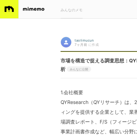
みんなのメモ
taolimucun
7ヶ月前
に作成
市場を構造で捉える調査思想：QYR
析
みんなに公開
1.会社概要
QYResearch（QYリサーチ）
ィングを提供する企業として、業
場調査レポート、F/S（フィージ
事業計画書作成など、幅広い分野