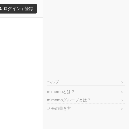
ログイン / 登録
ヘルプ
mimemoとは？
mimemoグループとは？
メモの書き方