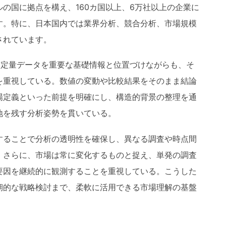
の国に拠点を構え、160カ国以上、6万社以上の企業に
す。特に、日本国内では業界分析、競合分析、市場規模
されています。
おける定量データを重要な基礎情報と位置づけながらも、そ
を重視している。数値の変動や比較結果をそのまま結論
場定義といった前提を明確にし、構造的背景の整理を通
地を残す分析姿勢を貫いている。
することで分析の透明性を確保し、異なる調査や時点間
。さらに、市場は常に変化するものと捉え、単発の調査
要因を継続的に観測することを重視している。こうした
期的な戦略検討まで、柔軟に活用できる市場理解の基盤