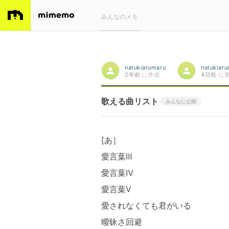
みんなのメモ
natukiarumaru
natukiar
2年前
に作成
4日前
に
歌える曲リスト
みんなに公開
[あ］
愛言葉Ⅲ
愛言葉Ⅳ
愛言葉Ⅴ
愛されなくても君がいる
曖昧さ回避