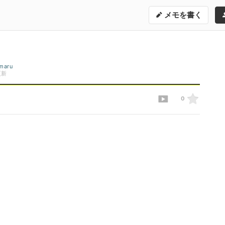
メモを書く
umaru
更新
0