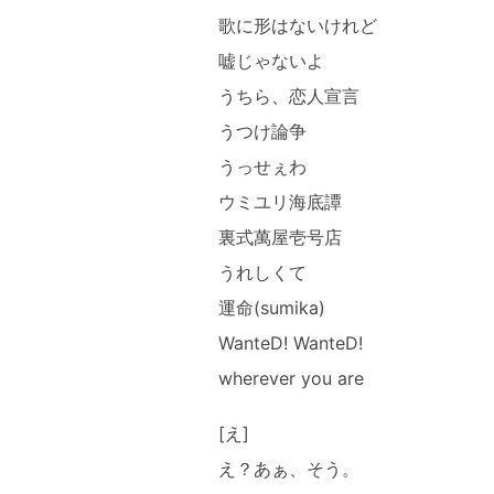
歌に形はないけれど
嘘じゃないよ
うちら、恋人宣言
うつけ論争
うっせぇわ
ウミユリ海底譚
裏式萬屋壱号店
うれしくて
運命(sumika)
WanteD! WanteD!
wherever you are
[え]
え？あぁ、そう。