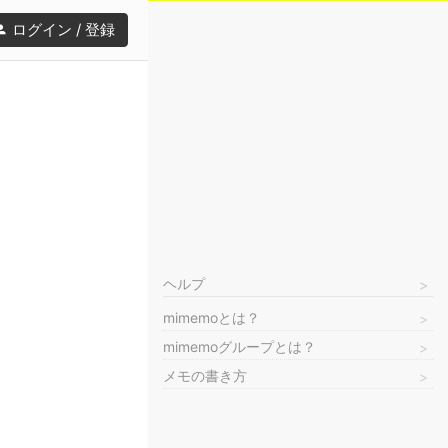
ログイン / 登録
ヘルプ
mimemoとは？
mimemoグループとは？
メモの書き方