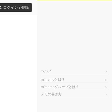
ログイン / 登録
ヘルプ
mimemoとは？
mimemoグループとは？
メモの書き方