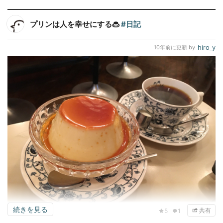
プリンは人を幸せにする🍮
#日記
hiro_y
10年前
に更新 by
続きを見る
共有
5
1