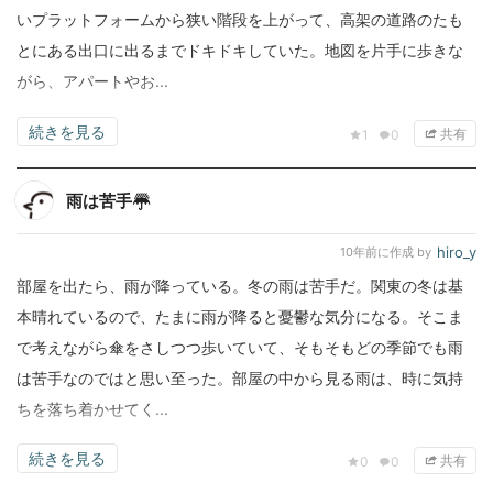
いプラットフォームから狭い階段を上がって、高架の道路のたも
とにある出口に出るまでドキドキしていた。地図を片手に歩きな
がら、アパートやお...
続きを見る
共有
1
0
雨は苦手☔️
hiro_y
10年前
に作成 by
部屋を出たら、雨が降っている。冬の雨は苦手だ。関東の冬は基
本晴れているので、たまに雨が降ると憂鬱な気分になる。そこま
で考えながら傘をさしつつ歩いていて、そもそもどの季節でも雨
は苦手なのではと思い至った。部屋の中から見る雨は、時に気持
ちを落ち着かせてく...
続きを見る
共有
0
0