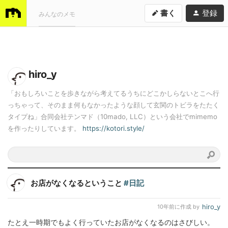
書く
登録
みんなのメモ
hiro_y
「おもしろいことを歩きながら考えてるうちにどこかしらないとこへ行
っちゃって、そのまま何もなかったような顔して玄関のトビラをたたく
タイプね」合同会社テンマド（10mado, LLC）という会社でmimemo
を作ったりしています。
https://kotori.style/
お店がなくなるということ
#日記
hiro_y
10年前
に作成 by
たとえ一時期でもよく行っていたお店がなくなるのはさびしい。