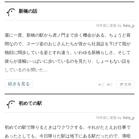
虎ノ門と新橋の間、
ヘッケルン
という喫茶店があって。ジャンボ
新橋の話
プリンが有名とのことなので、虎ノ門でのお仕事のついでに寄っ
てみた。昔ながらの喫茶店というたたずまい、ぼくが入ったとき
hiro_y
10年前
に更新 by
には気のよさそうなマスターが一人。ジャンボプリン350円、プ
週に一度、新橋の駅から虎ノ門まで歩く機会がある。ちょうど昼
リン・コーヒー...
間なので、スーツ姿のおじさんたちが首から社員証を下げて我が
物顔に闊歩している姿とすれ違う。いわゆる新橋らしさ。そして
彼らが道幅いっぱいに歩いているのを見たり、しょーもない話を
しているのを聞いた...
続きを見る
共有
0
0
初めての駅
hiro_y
10年前
に更新 by
初めての駅で降りるときはワクワクする。それがたとえお仕事で
あったとしても。今日降りた駅は地下にある駅だったので、薄暗