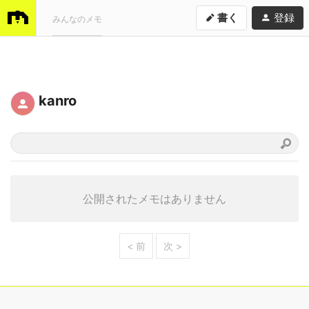
書く
登録
みんなのメモ
kanro
公開されたメモはありません
< 前
次 >