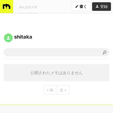
書く
登録
みんなのメモ
shitaka
公開されたメモはありません
< 前
次 >