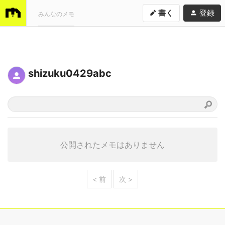
書く
登録
みんなのメモ
shizuku0429abc
公開されたメモはありません
< 前
次 >