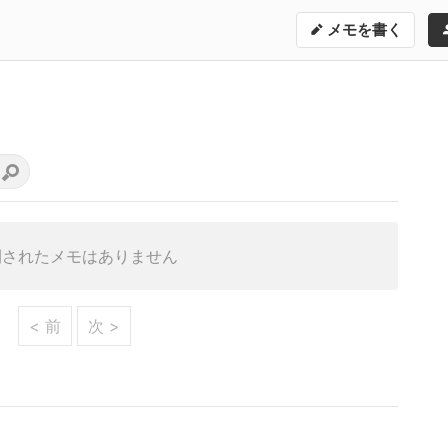
メモを書く
開されたメモはありません
< 前
次 >