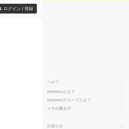
ログイン / 登録
ヘルプ
mimemoとは？
mimemoグループとは？
メモの書き方
お知らせ