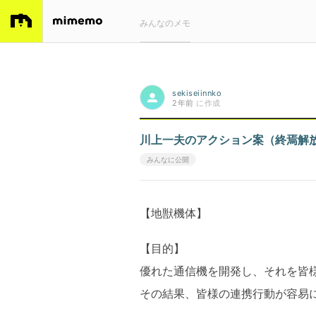
みんなのメモ
sekiseiinnko
2年前
に作成
川上一夫のアクション案（終焉解
みんなに公開
【地獣機体】
【目的】
優れた通信機を開発し、それを皆
その結果、皆様の連携行動が容易