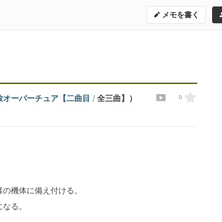
メモを書く
放オーバーチュア【二曲目
/
全三曲】）
0
様の機体に備え付ける。
になる。