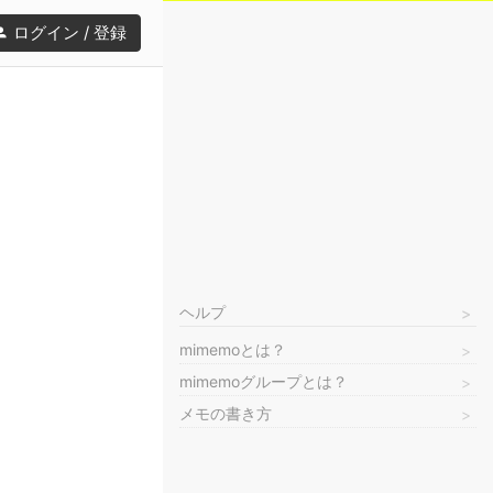
ログイン / 登録
ヘルプ
mimemoとは？
mimemoグループとは？
メモの書き方