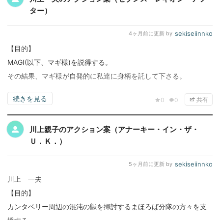
ター）
sekiseiinnko
4ヶ月前
に更新 by
【目的】
MAGI(以下、マギ様)を説得する。
その結果、マギ様が自発的に私達に身柄を託して下さる。
続きを見る
共有
0
0
川上親子のアクション案（アナーキー・イン・ザ・
Ｕ．Ｋ．）
sekiseiinnko
5ヶ月前
に更新 by
川上 一夫
【目的】
カンタベリー周辺の混沌の獣を掃討するまほろば分隊の方々を支