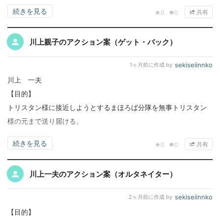
続きを見る
共有
0
0
川上親子のアクション案（ゲット・バック）
sekiseiinnko
1ヶ月前
に作成 by
川上 一夫
【目的】
トリスタン様に接近しようとするまほろば分隊を無事トリスタン
様の元まで送り届ける。
続きを見る
共有
0
0
川上一夫のアクション案（オルタネイター）
sekiseiinnko
2ヶ月前
に作成 by
【目的】