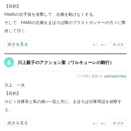
【目的】
FAMSの左手首を攻撃して、左腕を動けなくする。
そして、FAMSの左腕をまほろば隊のブラストガンナーの方々に撃
破して頂く。
続きを見る
共有
0
0
川上親子のアクション案（ワルキューレの騎行）
sekiseiinnko
7ヶ月前
に更新 by
川上 一夫
【目的】
ロビィ分隊長と私の娘=一花と共に、まほろば分隊周辺を偵察す
る。
続きを見る
共有
0
0