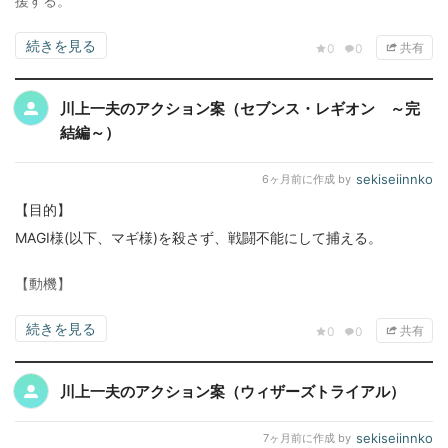
援する。
続きを見る
共有
0
0
川上一夫のアクション案（セブンス・レギオン ～完
結編～）
sekiseiinnko
6ヶ月前
に作成 by
【目的】
MAGI様(以下、マギ様)を殺さず、戦闘不能にして捕える。
【動機】
続きを見る
共有
0
0
川上一夫のアクション案（ウィザーズトライアル）
sekiseiinnko
7ヶ月前
に作成 by