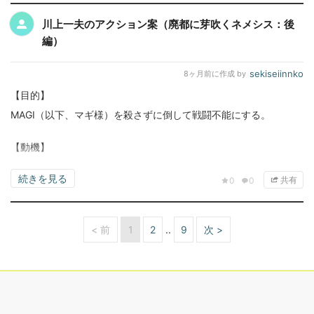
川上一夫のアクション案（廃都に芽吹くネメシス：後
編）
sekiseiinnko
8ヶ月前
に作成 by
【目的】
MAGI（以下、マギ様）を殺さずに倒して戦闘不能にする。
【動機】
続きを見る
共有
0
0
< 前
1
2
9
次 >