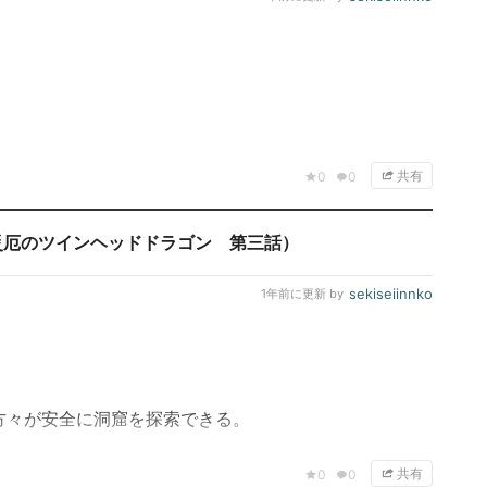
。
共有
0
0
災厄のツインヘッドドラゴン 第三話）
sekiseiinnko
1年前
に更新 by
方々が安全に洞窟を探索できる。
共有
0
0