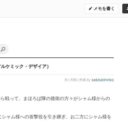
メモを書く
アルケミック・デザイア）
sekiseiinnko
8ヶ月前
に作成 by
面から戦って、まほろば隊の後衛の方々がシャム様からの
にシャム様への攻撃役を引き継ぎ、お二方にシャム様を