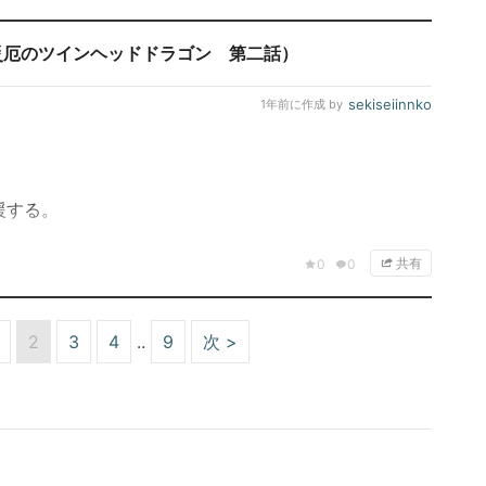
災厄のツインヘッドドラゴン 第二話）
sekiseiinnko
1年前
に作成 by
援する。
共有
0
0
2
3
4
9
次 >