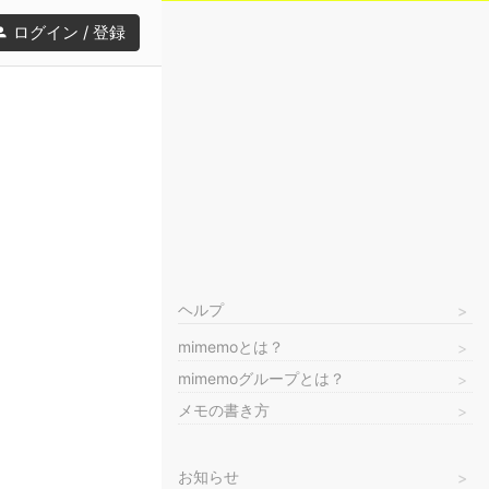
ログイン / 登録
ヘルプ
mimemoとは？
mimemoグループとは？
メモの書き方
お知らせ