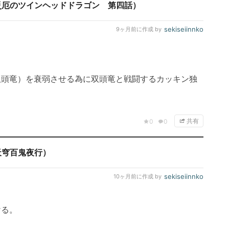
災厄のツインヘッドドラゴン 第四話）
sekiseiinnko
9ヶ月前
に作成 by
双頭竜）を衰弱させる為に双頭竜と戦闘するカッキン独
共有
0
0
天穹百鬼夜行）
sekiseiinnko
10ヶ月前
に作成 by
ける。