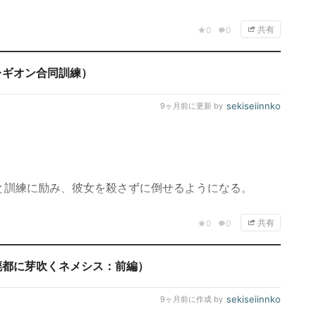
共有
0
0
レギオン合同訓練）
sekiseiinnko
9ヶ月前
に更新 by
と訓練に励み、彼女を殺さずに倒せるようになる。
共有
0
0
廃都に芽吹くネメシス：前編）
sekiseiinnko
9ヶ月前
に作成 by