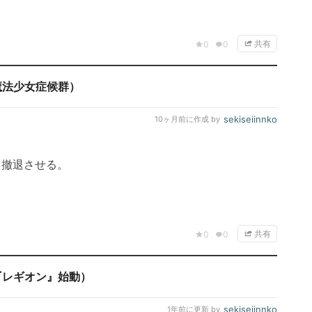
共有
0
0
魔法少女症候群）
sekiseiinnko
10ヶ月前
に作成 by
て撤退させる。
共有
0
0
『レギオン』始動）
sekiseiinnko
1年前
に更新 by