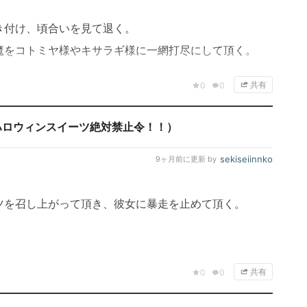
き付け、頃合いを見て退く。
魔をコトミヤ様やキサラギ様に一網打尽にして頂く。
共有
0
0
ハロウィンスイーツ絶対禁止令！！）
sekiseiinnko
9ヶ月前
に更新 by
ツを召し上がって頂き、彼女に暴走を止めて頂く。
共有
0
0