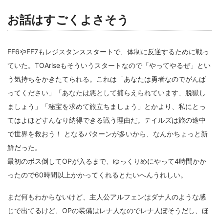
お話はすごくよさそう
FF6やFF7もレジスタンススタートで、体制に反逆するために戦っ
ていた。TOAriseもそういうスタートなので「やってやるぜ」とい
う気持ちをかきたてられる。これは「あなたは勇者なのでがんば
ってください」「あなたは悪として捕らえられています、脱獄し
ましょう」「秘宝を求めて旅立ちましょう」とかより、私にとっ
てはよほどすんなり納得できる戦う理由だ。テイルズは旅の途中
で世界を救おう！ となるパターンが多いから、なんかちょっと新
鮮だった。
最初のボス倒してOPが入るまで、ゆっくりめにやって4時間かか
ったので60時間以上かかってくれるとたいへんうれしい。
まだ何もわからないけど、主人公アルフェンはダナ人のような感
じで出てるけど、OPの装備はレナ人なのでレナ人ぽそうだし、ほ