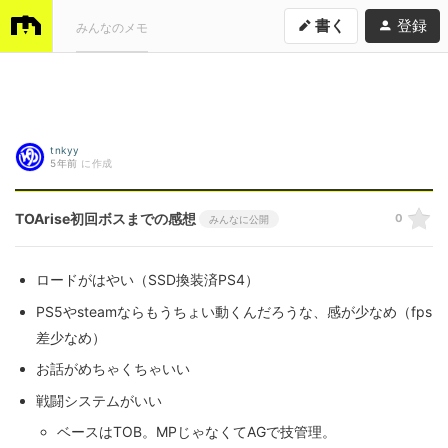
書く
登録
みんなのメモ
tnkyy
5年前
に作成
TOArise初回ボスまでの感想
0
みんなに公開
ロードがはやい（SSD換装済PS4）
PS5やsteamならもうちょい動くんだろうな、感が少なめ（fps
差少なめ）
お話がめちゃくちゃいい
戦闘システムがいい
ベースはTOB。MPじゃなくてAGで技管理。