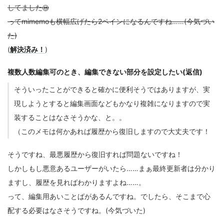
してました😃
ってmimemoも横幅広げたら2ペインになるんですね……(今気づい
た)
(
解決済み！
)
複数人数編集可のとき、編集できない部分を設定したい(返信)
そういったことができると確かに便利そうではありますが、実
現しようとすると編集画面などもかなり複雑になりますので実
装することはなさそうかな、と。。
（このメモは何かあれば履歴から復旧しますので大丈夫です！
そうですね、最悪履歴から復旧すれば問題ないですね！
しかしもし悪意あるユーザーがいたら……まぁ最終更新者は分かり
ますし、履歴を見ればわかりますよね……。
って、編集用あいことばがあるんですね。でしたら、そこまで心
配する必要はなさそうですね。(今気づいた)