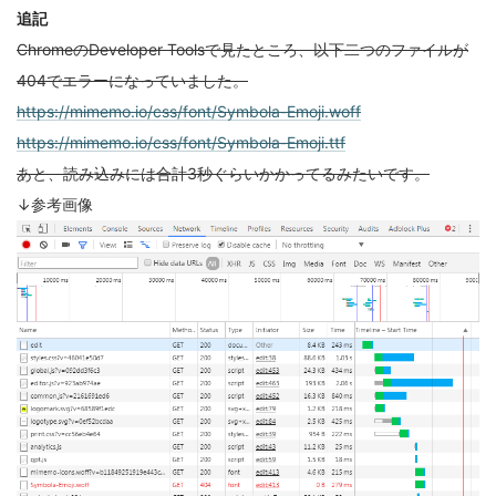
追記
ChromeのDeveloper Toolsで見たところ、以下二つのファイルが
404でエラーになっていました。
https://mimemo.io/css/font/Symbola-Emoji.woff
https://mimemo.io/css/font/Symbola-Emoji.ttf
あと、読み込みには合計3秒ぐらいかかってるみたいです。
↓参考画像