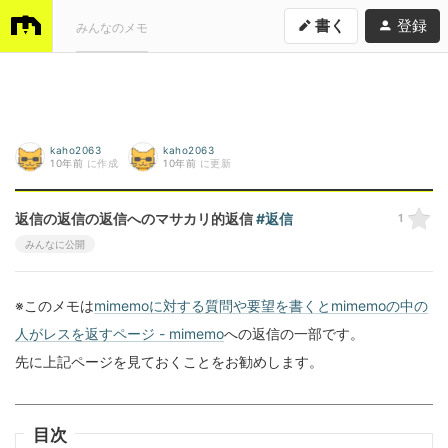
書く
登録
みんなのメモ
kaho2063
kaho2063
10年前
に作成
10年前
に更新
返信の返信の返信へのマサカリ的返信
#返信
1
みんなに公開
※このメモは
mimemoに対する質問や要望を書くとmimemoの中の
人がレスを返すページ - mimemo
への返信の一部です。
先に上記ページを見ておくことをお勧めします。
目次