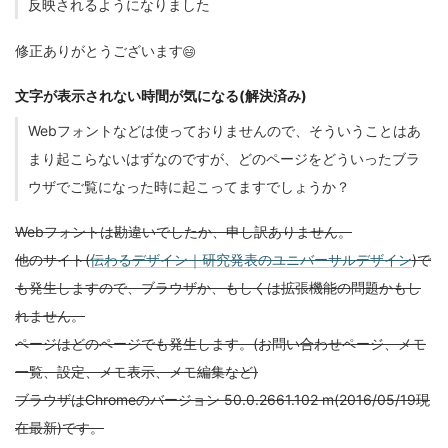
反映されるようになりました
修正ありがとうございます😄
文字が表示されない時間が気になる(解決済み)
Webフォントなどは使っておりませんので、そういうことはあ
まり起こらないはずなのですが、どのページをどういったブラ
ウザでご覧になった時に起こってますでしょうか？
Webフォントは勘違いでしたか、申し訳ありません。
他のサイト(
伝わるデザイン｜研究発表のユニバーサルデザイン
)で
も発生しますので、ブラウザか、もしくは拡張機能の問題かもし
れません。
ページはどのページでも発生します。(お問い合わせページ、メモ
一覧、設定、メモ表示、メモ編集など)
ブラウザはChromeのバージョン 50.0.2661.102 m(2016/05/19現
在最新)です。