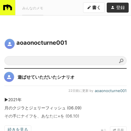
書く
登録
みんなのメモ
aoaonocturne001
遊ばせていただいたシナリオ
aoaonocturne001
22日前
に更新 by
▶2021年
月のクジラとジェリーフィッシュ (06.09)
その手にナイフを、あなたに×を (06.10)
続きを見る
共有
0