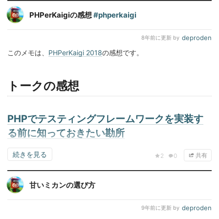
PHPerKaigiの感想
#phperkaigi
deproden
8年前
に更新 by
このメモは、
PHPerKaigi 2018
の感想です。
トークの感想
PHPでテスティングフレームワークを実装す
る前に知っておきたい勘所
続きを見る
共有
2
0
甘いミカンの選び方
deproden
9年前
に更新 by