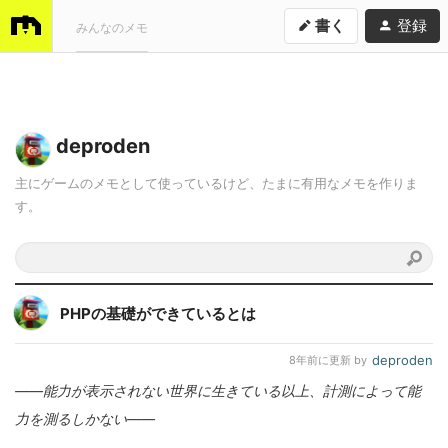
書く
登録
みんなのメモ
deproden
主にゲームのメモとして使っているけど、たまに有用なメモを作りま
す。
PHPの基礎ができているとは
deproden
8年前
に更新 by
——能力が表示されない世界に生きている以上、計測によって能
力を測るしかない——