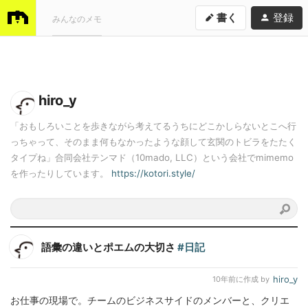
書く
登録
みんなのメモ
hiro_y
「おもしろいことを歩きながら考えてるうちにどこかしらないとこへ行
っちゃって、そのまま何もなかったような顔して玄関のトビラをたたく
タイプね」合同会社テンマド（10mado, LLC）という会社でmimemo
を作ったりしています。
https://kotori.style/
語彙の違いとポエムの大切さ
#日記
hiro_y
10年前
に作成 by
お仕事の現場で。チームのビジネスサイドのメンバーと、クリエ