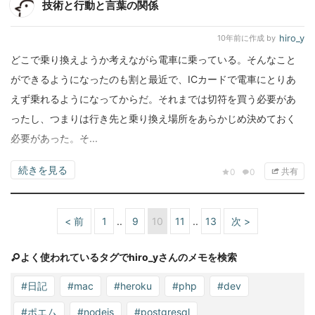
技術と行動と言葉の関係
hiro_y
10年前
に作成 by
どこで乗り換えようか考えながら電車に乗っている。そんなこと
ができるようになったのも割と最近で、ICカードで電車にとりあ
えず乗れるようになってからだ。それまでは切符を買う必要があ
ったし、つまりは行き先と乗り換え場所をあらかじめ決めておく
必要があった。そ...
続きを見る
共有
0
0
< 前
1
9
10
11
13
次 >
よく使われているタグでhiro_yさんのメモを検索
#日記
#mac
#heroku
#php
#dev
#ポエム
#nodejs
#postgresql