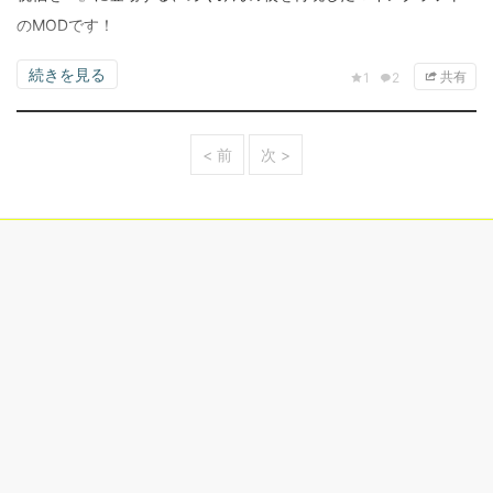
のMODです！
続きを見る
共有
1
2
< 前
次 >