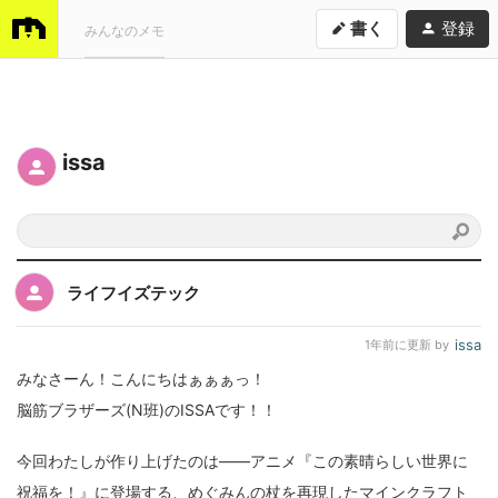
書く
登録
みんなのメモ
issa
ライフイズテック
issa
1年前
に更新 by
みなさーん！こんにちはぁぁぁっ！
脳筋ブラザーズ(N班)のISSAです！！
今回わたしが作り上げたのは――アニメ『この素晴らしい世界に
祝福を！』に登場する、めぐみんの杖を再現したマインクラフト