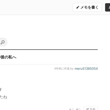
メモを書く
勝後の私へ
meru51385054
4年前
に作成 by

たね
共有
3
0