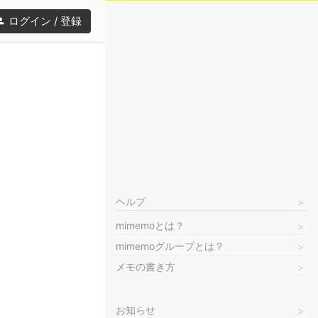
ログイン / 登録
ヘルプ
mimemoとは？
mimemoグループとは？
メモの書き方
お知らせ