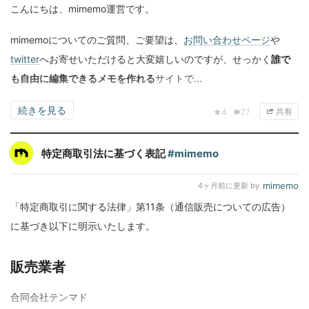
こんにちは、mimemo運営です。
mimemoについてのご質問、ご要望は、
お問い合わせページ
や
twitter
へお寄せいただけると大変嬉しいのですが、せっかく
誰で
も自由に編集できるメモを作れる
サイトで...
続きを見る
共有
4
77
特定商取引法に基づく表記
#mimemo
mimemo
4ヶ月前
に更新 by
「特定商取引に関する法律」第11条（通信販売についての広告）
に基づき以下に明示いたします。
販売業者
合同会社テンマド