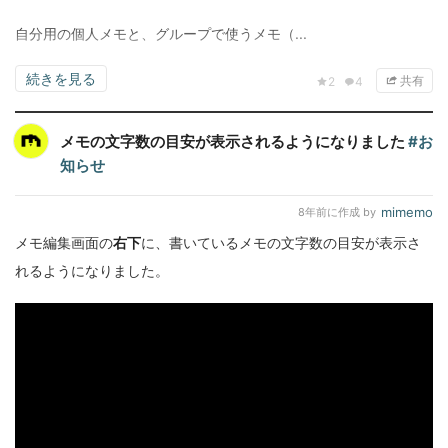
自分用の個人メモと、グループで使うメモ（...
続きを見る
共有
2
4
メモの文字数の目安が表示されるようになりました
#お
知らせ
mimemo
8年前
に作成 by
メモ編集画面の
右下
に、書いているメモの文字数の目安が表示さ
れるようになりました。