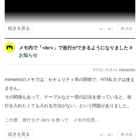
続きを見る
共有
1
0
メモ内で「<br>」で改行ができるようになりました
#
お知らせ
mimemo
8年前
に作成 by
mimemoのメモでは、セキュリティ等の関係で、HTMLタグは使え
https://gyazo.com/350e5cb31019ae3382b1105cf9313dd6
ません。
ちなみに、Markdownをパースして出力したHTMLを元に文字...
その関係もあって、テーブルなど一部の記法を使っていると、改
行を入れたくても入れる方法がない、という問題がありました。
この度、改行タグ
を使って、メモの任意...
<br>
続きを見る
共有
1
0