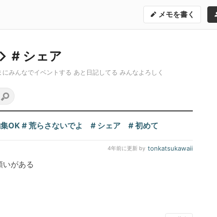
メモを書く
# シェア
まにみんなでイベントする あと日記してる みんなよろしく
編集OK
# 荒らさないでよ
# シェア
# 初めて
tonkatsukawaii
4年前
に更新 by
願いがある