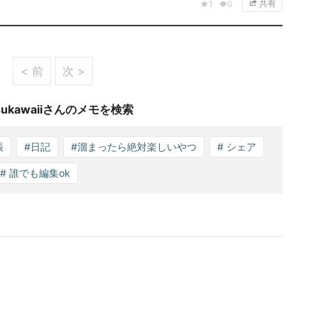
共有
1
0
< 前
次 >
ukawaiiさんのメモを検索
帳
#日記
#溜まったら絶対楽しいやつ
# シェア
# 誰でも編集ok