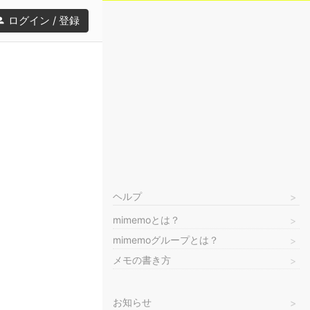
ログイン / 登録
ヘルプ
mimemoとは？
mimemoグループとは？
メモの書き方
お知らせ