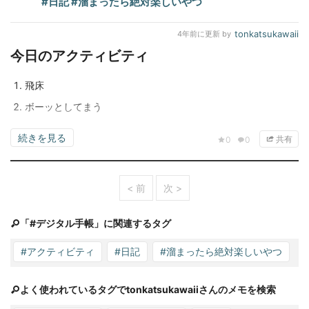
#日記
#溜まったら絶対楽しいやつ
tonkatsukawaii
4年前
に更新 by
今日のアクティビティ
飛床
ボーッとしてまう
続きを見る
共有
0
0
< 前
次 >
「#デジタル手帳」に関連するタグ
#アクティビティ
#日記
#溜まったら絶対楽しいやつ
よく使われているタグでtonkatsukawaiiさんのメモを検索